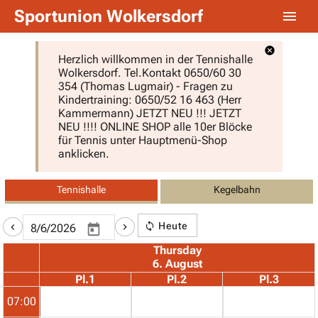
Sportunion Wolkersdorf
Herzlich willkommen in der Tennishalle
Wolkersdorf. Tel.Kontakt 0650/60 30
354 (Thomas Lugmair) - Fragen zu
Kindertraining: 0650/52 16 463 (Herr
Kammermann) JETZT NEU !!! JETZT
NEU !!!! ONLINE SHOP alle 10er Blöcke
für Tennis unter Hauptmenü-Shop
anklicken.
Tennishalle
Kegelbahn
Heute
Thursday
6. August
Pl.1
Pl.2
Pl.3
07:00