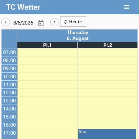
TC Wetter
Heute
Thursday
6. August
Pl.1
Pl.2
07:00
08:00
09:00
10:00
11:00
12:00
13:00
14:00
15:00
16:00
Abo
17:00