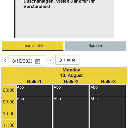
Duschanlagen, Vielen Dank für Ihr
Verständnis!
Tennishalle
Squash
Heute
Monday
10. August
Halle-1
Halle-2
Halle-3
Abo
Abo
Abo
08:00
Abo
Abo
Abo
09:00
10:00
11:00