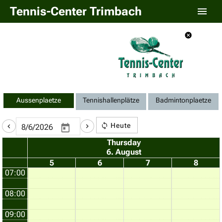
Tennis-Center Trimbach
Aussenplaetze
Tennishallenplätze
Badmintonplaetze
Heute
Thursday
6. August
5
6
7
8
07:00
08:00
09:00