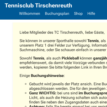
Tennisclub Tirschenreuth
Willkommen
Buchungsplan
Shop
Hilfe
Liebe Mitglieder des TC Tirschenreuth, liebe Gäste,
Sie können in unserer Sporthalle sowohl
Tennis
, als
unserem Platz 1
drei Felder zur Verfügung. Informat
Suchmaschine, oder Sie schauen einfach in unserer P
Sowohl
Tennis
, als auch
Pickleball
können
ganzjäh
empfehlenswert, da damit viele Vorzüge verbunden sin
werden, kopieren Sie bitte folgenden Link in Ihren Br
Einige
Buchungshinweise
:
Gebucht wird jeweils der Platz ansich. Eine B
abgeschlossen werden. Die für den jeweiligen 
Ganz WICHTIG:
bei uns sind
im Buchungspre
Licht, als auch die Heizung schalten sich aut
finden Sie neben den Zugangsdaten auch einen v
Achtung:
falls Sie bereits einmal bei uns regi