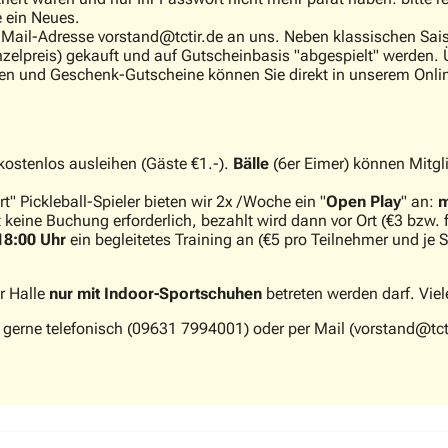
e ein Neues.
e Mail-Adresse vorstand@tctir.de an uns. Neben klassischen S
elpreis) gekauft und auf Gutscheinbasis "abgespielt" werden. Ü
ten und Geschenk-Gutscheine können Sie direkt in unserem Onl
kostenlos ausleihen (Gäste €1.-).
Bälle
(6er Eimer) können Mitgli
t" Pickleball-Spieler bieten wir 2x /Woche ein "
Open Play
" an:
m
 keine Buchung erforderlich, bezahlt wird dann vor Ort (€3 bzw. 
18:00 Uhr
ein begleitetes Training an (€5 pro Teilnehmer und je 
r Halle
nur mit Indoor-Sportschuhen
betreten werden darf. Viel
 gerne telefonisch (09631 7994001) oder per Mail (vorstand@tct