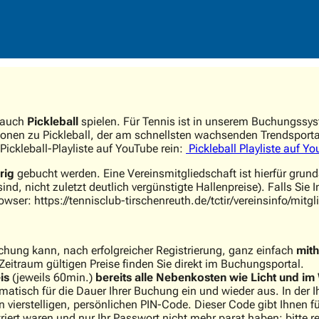
 auch
Pickleball
spielen. Für Tennis ist in unserem Buchungssyste
ionen zu Pickleball, der am schnellsten wachsenden Trendsporta
ickleball-Playliste auf YouTube rein:
Pickleball Playliste auf Y
rig
gebucht werden. Eine Vereinsmitgliedschaft ist hierfür grundä
d, nicht zuletzt deutlich vergünstigte Hallenpreise). Falls Sie 
owser: https://tennisclub-tirschenreuth.de/tctir/vereinsinfo/mitg
uchung kann, nach erfolgreicher Registrierung, ganz einfach
mith
Zeitraum gültigen Preise finden Sie direkt im Buchungsportal.
is
(jeweils 60min.)
bereits alle Nebenkosten wie Licht und im
omatisch für die Dauer Ihrer Buchung ein und wieder aus. In der 
ierstelligen, persönlichen PIN-Code. Dieser Code gibt Ihnen für 
striert waren und nur Ihr Passwort nicht mehr parat haben: bitte 