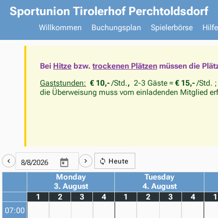
Sportunion Tirolerhof Perchtoldsdorf
Willkommen
Buchungsplan
Spielerbörse
Hilfe
Bei
Hitze
bzw.
trockenen Plätzen
müssen die Plät
Gaststunden:
€ 10,-
/Std.
,
2-3 Gäste =
€ 15,-
/Std. 
die Überweisung muss vom einladenden Mitglied er
Heute
Monday
Tuesday
3. August
4. August
1
2
3
4
1
2
3
4
1
07:00