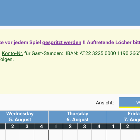
ze vor jedem Spiel
gespritzt werden
!!
Auftretende Löcher bit
;
Konto-Nr.
für Gast-Stunden: IBAN: AT22 3225 0000 1190 2665
folgen.
Ansicht:
W
Wednesday
Thursday
Frida
5. August
6. August
7. Aug
2
3
4
1
2
3
4
1
2