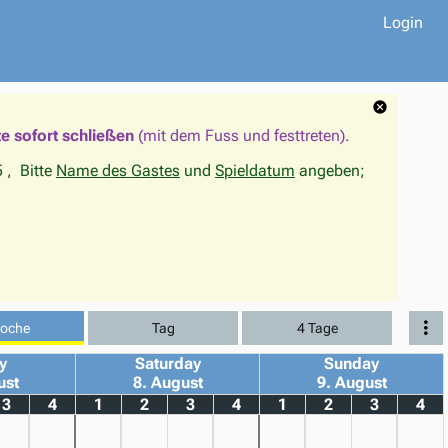
Login
te sofort schließen
(mit dem Fuss und festtreten).
 , Bitte
Name des Gastes
und
Spieldatum
angeben;
oche
Tag
4 Tage
y
Saturday
Sunday
ust
8. August
9. August
3
4
1
2
3
4
1
2
3
4