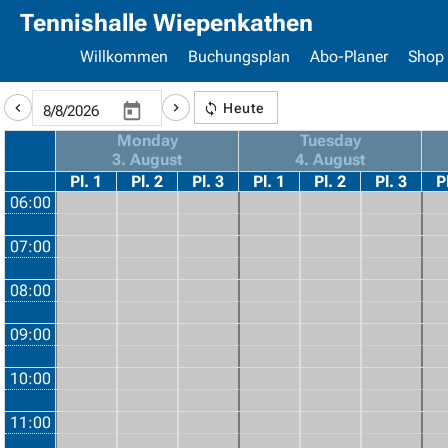
Tennishalle Wiepenkathen
Willkommen
Buchungsplan
Abo-Planer
Shop
Heute
Monday
Tuesday
3. August
4. August
Pl. 1
Pl. 2
Pl. 3
Pl. 1
Pl. 2
Pl. 3
P
06:00
07:00
08:00
09:00
10:00
11:00