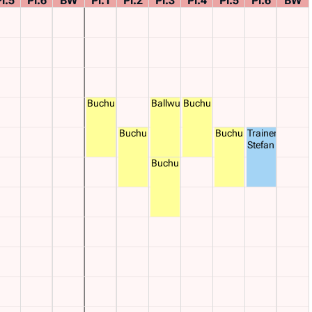
l.5
Pl.6
BW
Pl.1
Pl.2
Pl.3
Pl.4
Pl.5
Pl.6
BW
Buchung
Ballwurfmaschine
Buchung
Buchung
Buchung
Trainer
Stefan
Buchung