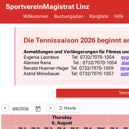
SportvereinMagistrat Linz
Willkommen
Buchungsplan
Rangliste
Hilfe
Die Tennissaison 2026 beginnt 
Anmeldungen und Verlängerungen für Fitness und
Evgenia Leonteva Tel: 0732/7070-1054
evg
Alamea Rana Tel.: 0732/7070-1054
ala
Renate Huemer-Hager Tel: 0732/7070-1059
ren
Astrid Mörixbauer Tel: 0732/7070-1057
ast
Tenni
Heute
Thursday
6. August