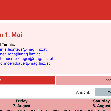
am 1. Mai
 Tennis:
enia.leonteva@mag.linz.at
mea.rana@mag.linz.at
ate.huemer-hager@mag.linz.at
rid.moerixbauer@mag.linz.at
s
Beach
Ansicht:
W
Friday
Saturday
7. August
8. August