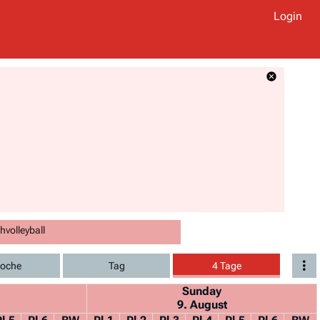
Login
volleyball
oche
Tag
4 Tage
Sunday
9. August