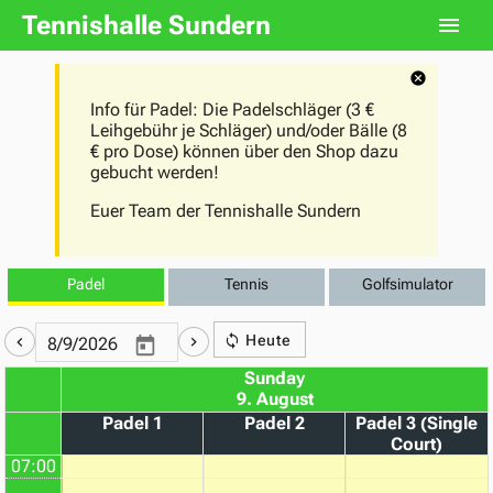
Tennishalle Sundern
Info für Padel: Die Padelschläger (3 €
Leihgebühr je Schläger) und/oder Bälle (8
€ pro Dose) können über den Shop dazu
gebucht werden!
Euer Team der Tennishalle Sundern
Padel
Tennis
Golfsimulator
Heute
Sunday
9. August
Padel 1
Padel 2
Padel 3 (Single
Court)
07:00