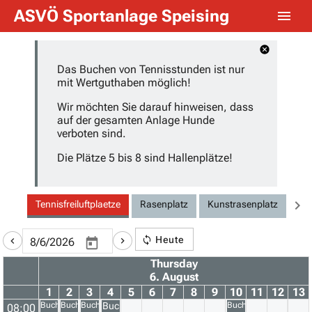
ASVÖ Sportanlage Speising
Das Buchen von Tennisstunden ist nur
mit Wertguthaben möglich!
Wir möchten Sie darauf hinweisen, dass
auf der gesamten Anlage Hunde
verboten sind.
Die Plätze 5 bis 8 sind Hallenplätze!
Tennisfreiluftplaetze
Rasenplatz
Kunstrasenplatz
Fut
Heute
Thursday
6. August
1
2
3
4
5
6
7
8
9
10
11
12
13
Buchung
Buchung
Buchung
Buchung
Buchung
08:00