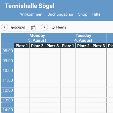
Tennishalle Sögel
Willkommen
Buchungsplan
Shop
Hilfe
Heute
Monday
Tuesday
3. August
4. August
Platz 1
Platz 2
Platz 3
Platz 1
Platz 2
Platz 3
Pl
08:00
09:00
10:00
11:00
12:00
13:00
14:00