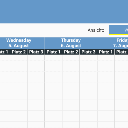
Ansicht:
W
Wednesday
Thursday
Frida
5. August
6. August
7. Aug
atz 1
Platz 2
Platz 3
Platz 1
Platz 2
Platz 3
Platz 1
Platz