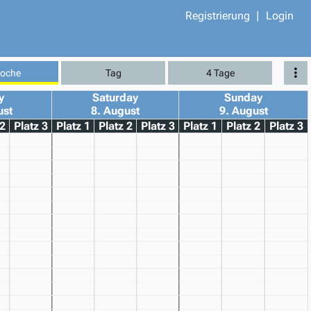
Registrierung
Login
oche
Tag
4 Tage
y
Saturday
Sunday
ust
8. August
9. August
 2
Platz 3
Platz 1
Platz 2
Platz 3
Platz 1
Platz 2
Platz 3