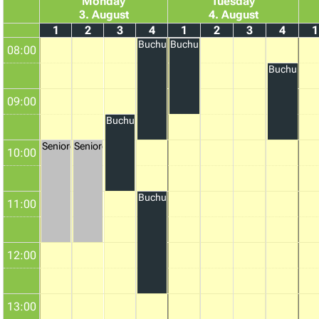
Monday
Tuesday
3. August
4. August
1
2
3
4
1
2
3
4
1
Buchung
Buchung
08:00
Buchung
09:00
Buchung
Seniorentraining
Seniorentraining
10:00
Buchung
11:00
12:00
13:00