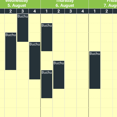
Wednesday
Thursday
Frida
5. August
6. August
7. Aug
2
3
4
1
2
3
4
1
2
Buchung
Buchung
Buchung
Buchung
Buchung
Buchung
Buchung