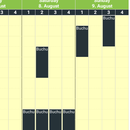
y
Saturday
Sunday
ust
8. August
9. August
3
4
1
2
3
4
1
2
3
4
Buchung
Buchung
Buchung
Buchung
Buchung
Buchung
Buchung