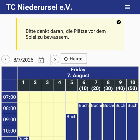
TC Niederursel e.V.
Bitte denkt daran, die Plätze vor dem
Spiel zu bewässern.
Heute
Friday
7. August
1
2
3
4
5
6
7
8
9
10
(10)
(20)
(30)
(40)
(50)
07:00
Buchung
Buchung
Buchung
Buchung
Buchu
08:00
Buchung
09:00
10:00
Buchung