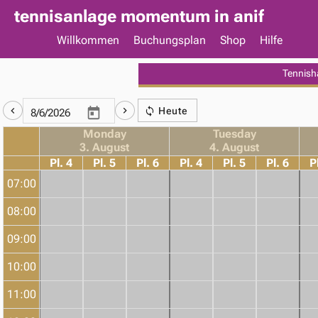
tennisanlage momentum in anif
Willkommen
Buchungsplan
Shop
Hilfe
Tennish
Heute
Monday
Tuesday
3. August
4. August
Pl. 4
Pl. 5
Pl. 6
Pl. 4
Pl. 5
Pl. 6
P
07:00
08:00
09:00
10:00
11:00