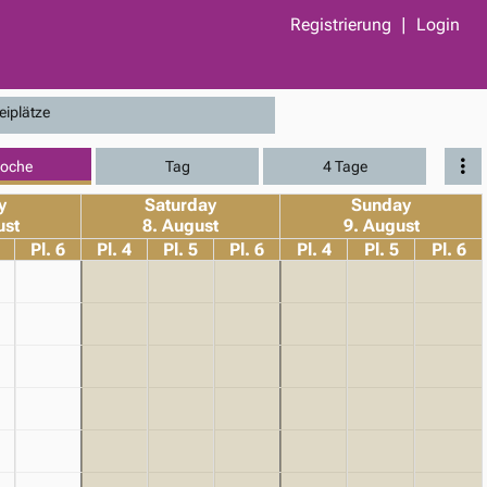
Registrierung
Login
eiplätze
oche
Tag
4 Tage
y
Saturday
Sunday
ust
8. August
9. August
Pl. 6
Pl. 4
Pl. 5
Pl. 6
Pl. 4
Pl. 5
Pl. 6