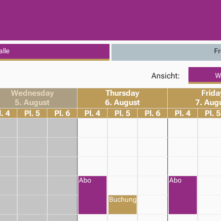
alle
Fr
Ansicht:
W
Wednesday
Thursday
Frida
5. August
6. August
7. Aug
l. 4
Pl. 5
Pl. 6
Pl. 4
Pl. 5
Pl. 6
Pl. 4
Pl. 5
Abo
Abo
Buchung