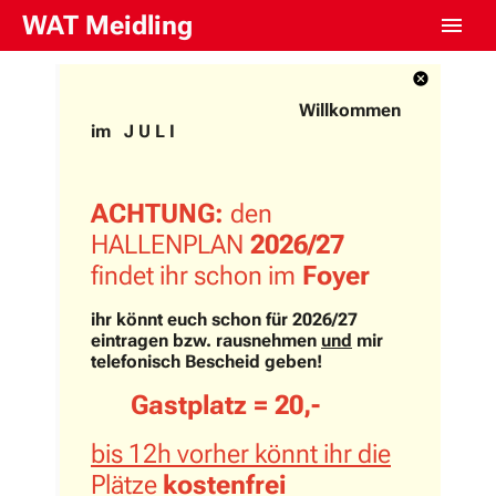
WAT Meidling
Willkommen
im J U L I
ACHTUNG:
den
HALLENPLAN
2026/27
findet ihr schon im
Foyer
ihr könnt euch schon für 2026/27
eintragen bzw. rausnehmen
und
mir
telefonisch Bescheid geben!
Gastplatz = 20,-
bis 12h vorher könnt ihr die
Plätze
kostenfrei