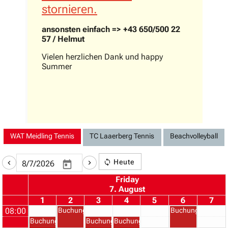
stornieren.
ansonsten einfach => +43 650/500 22
57 / Helmut
Vielen herzlichen Dank und happy
Summer
WAT Meidling Tennis
TC Laaerberg Tennis
Beachvolleyball
Heute
Friday
7. August
1
2
3
4
5
6
7
08:00
Buchung
Buchung
Buchung
Buchung
Buchung