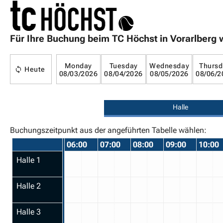
Für Ihre Buchung beim TC Höchst in Vorarlberg 
Monday
Tuesday
Wednesday
Thursd
Heute
08/03/2026
08/04/2026
08/05/2026
08/06/2
Halle
Buchungszeitpunkt aus der angeführten Tabelle wählen:
06:00
07:00
08:00
09:00
10:00
Halle 1
Halle 2
Halle 3