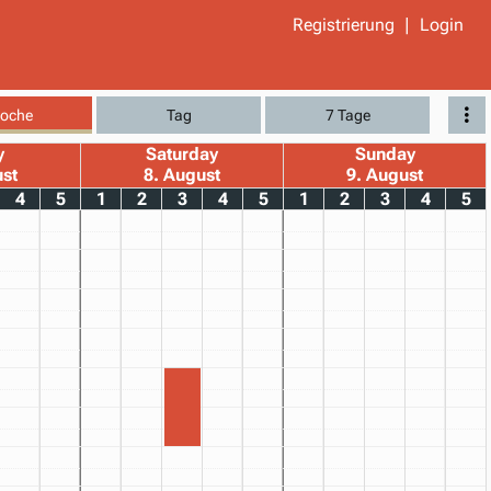
Registrierung
Login
oche
Tag
7 Tage
y
Saturday
Sunday
ust
8. August
9. August
4
5
1
2
3
4
5
1
2
3
4
5