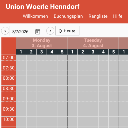
Union Woerle Henndorf
Willkommen
Buchungsplan
Rangliste
Hilfe
Heute
Monday
Tuesday
3. August
4. August
1
2
3
4
5
1
2
3
4
5
1
07:00
07:30
08:00
08:30
09:00
09:30
10:00