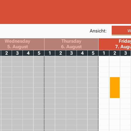
Ansicht:
W
Wednesday
Thursday
Frida
5. August
6. August
7. Aug
2
3
4
5
1
2
3
4
5
1
2
3