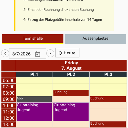
5. Erhalt der Rechnung direkt nach Buchung
6. Einzug der Platzgebühr innerhalb von 14 Tagen
Tennishalle
Aussenplaetze
Heute
Friday
7. August
Pl.1
Pl.2
Pl.3
06:00
07:00
Buchung
08:00
Abo
Buchung
09:00
Clubtraining
Clubtraining
10:00
Jugend
Jugend
11:00
12:00
Buchung
13:00