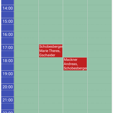
14:00
15:00
16:00
Schobesberger
17:00
Marie Theres,
Gschaider
Theresa
Mackner
18:00
Andreas,
Schobesberger
Amy
19:00
20:00
21:00