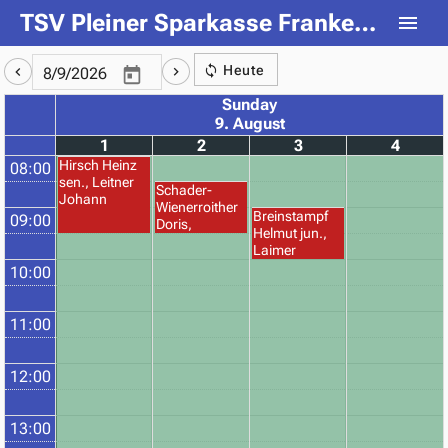
TSV Pleiner Sparkasse Frankenmarkt - Tennis
Heute
Sunday
9. August
1
2
3
4
Hirsch Heinz
08:00
sen., Leitner
Schader-
Johann
Wienerroither
Breinstampf
09:00
Doris,
Helmut jun.,
Wienerroither
Laimer
Martin
Alexandra
10:00
11:00
12:00
13:00