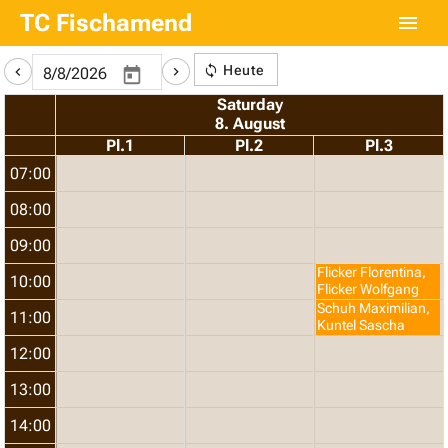
TC Fischamend
Heute
Saturday
8. August
Pl.1
Pl.2
Pl.3
07:00
08:00
09:00
Flicker Florentina,
10:00
Flicker Wolfgang
Schuh Maximilian,
11:00
Kuntel Sascha
12:00
13:00
14:00