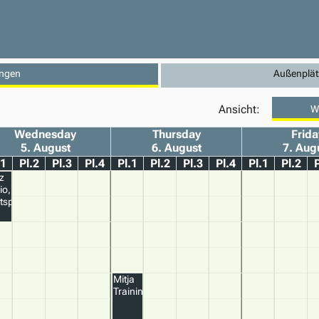
ingen
Außenplätz
Ansicht:
W
Wednesday
Thursday
Frida
5. August
6. August
7. Aug
.1
Pl.2
Pl.3
Pl.4
Pl.1
Pl.2
Pl.3
Pl.4
Pl.1
Pl.2
P
z
io,
tspieler1
Mitja
Training