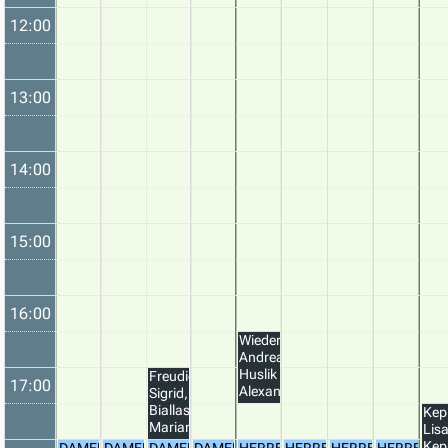
12:00
13:00
14:00
15:00
16:00
Wiedermann
Andreas,
Huslik
Freudigmann
17:00
Alexander
Sigrid,
Biallas
Kep
Marianne
Lisa
Kep
DAMENABEND
DAMENABEND
DAMENABEND
DAMENABEND
HERRENABEND
HERRENABEND
HERRENABEND
HERRENA