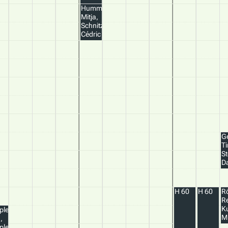
Hummel
Mitja,
Schnitzer
Cédric
Ge
T
S
Da
H 60
H 60
R
R
K
pler
M
,
pler
BEND