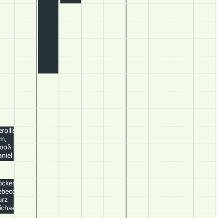
rollis
im,
tooß
niel
öcker
ebecca,
urz
ichael