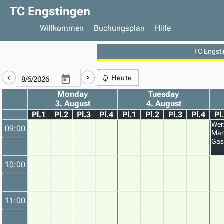
TC Engstingen
Willkommen
Buchungsplan
Hilfe
TC Engst
Heute
Monday
Tuesday
3. August
4. August
Pl.1
Pl.2
Pl.3
Pl.4
Pl.1
Pl.2
Pl.3
Pl.4
Pl
Wer
09:00
Mar
Gas
10:00
11:00