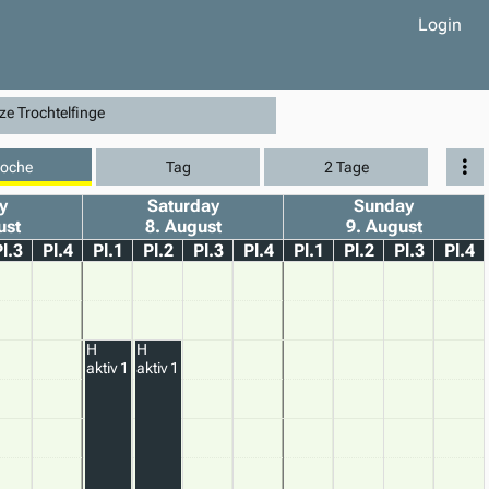
Login
e Trochtelfinge
oche
Tag
2 Tage
y
Saturday
Sunday
ust
8. August
9. August
l.3
Pl.4
Pl.1
Pl.2
Pl.3
Pl.4
Pl.1
Pl.2
Pl.3
Pl.4
H
H
aktiv 1
aktiv 1