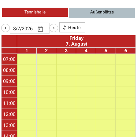
Tennishalle
Außenplätze
Heute
Friday
7. August
1
2
3
4
5
6
07:00
08:00
09:00
10:00
11:00
12:00
13:00
14:00