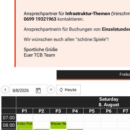
Ansprechpartner für
Infrastruktur-Themen
(Verschm
0699 19321963
kontaktieren.
Ansprechpartnerin für Buchungen von
Einzelstunde
Wir wünschen euch allen "schöne Spiele"!
Sportliche Grüße
Euer TCB Team
Freilu
Heute
Saturday
8. August
P1
P2
P3
P4
P5
P6
P7
07:00
Eniko Polo
Wieser Reinhard, Krumpöck Karl-Heinz
08:00