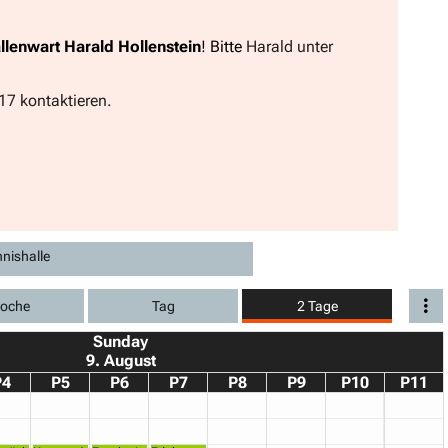
llenwart Harald Hollenstein
! Bitte
Harald unter
17 kontaktieren.
nishalle
oche
Tag
2 Tage
Sunday
9. August
P4
P5
P6
P7
P8
P9
P10
P11
ulma Isabel