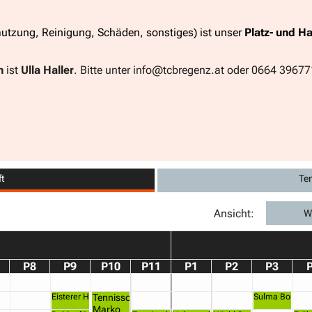
utzung, Reinigung, Schäden, sonstiges)
ist unser
Platz- und Ha
n
ist
Ulla Haller
. Bitte unter info@tcbregenz.at oder 0664 39677
ft
Ten
Ansicht:
W
P8
P9
P10
P11
P1
P2
P3
Eisterer Hermann, Edelmann Martin
Tennisschule
Sulma Boris, S
Marko