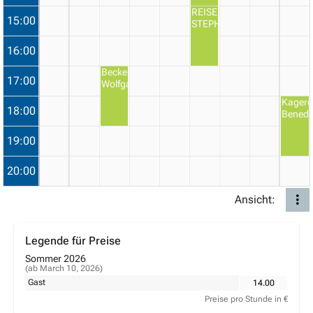
REISER
15:00
STEPHAN
16:00
Becker
17:00
Wolfgang
Kagere
18:00
Benedi
19:00
20:00
Ansicht:
Legende für Preise
Sommer 2026
(ab March 10, 2026)
Gast
14.00
Preise pro Stunde in €