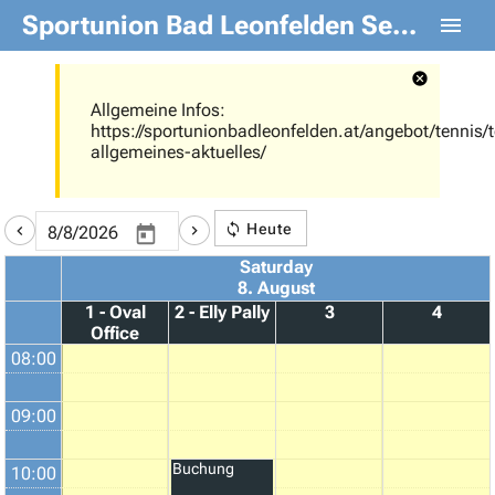
Sportunion Bad Leonfelden Sektion Tennis
Allgemeine Infos:
https://sportunionbadleonfelden.at/angebot/tennis/t
allgemeines-aktuelles/
Heute
Saturday
8. August
1 - Oval
2 - Elly Pally
3
4
Office
08:00
09:00
Buchung
10:00