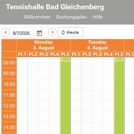
Tennishalle Bad Gleichenberg
Willkommen
Buchungsplan
Hilfe
Heute
Monday
Tuesday
3. August
4. August
Pl.1
Pl.2
Pl.3
Pl.4
Pl.5
Pl.1
Pl.2
Pl.3
Pl.4
Pl.5
Pl.1
Buchung
Buchung
08:00
09:00
10:00
11:00
12:00
13:00
14:00