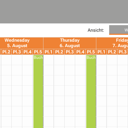
Ansicht:
W
Wednesday
Thursday
Frida
5. August
6. August
7. Aug
Pl.2
Pl.3
Pl.4
Pl.5
Pl.1
Pl.2
Pl.3
Pl.4
Pl.5
Pl.1
Pl.2
Pl.3
Buchung
Buchung